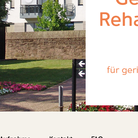
Reha
für ger